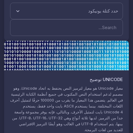
حدد كتلة يونيكود
UNICODE
توضيح
معيار Unicode هو معيار لترميز النص يحتفظ به اتحاد Unicode، وهو
مصمم لدعم استخدام النص المكتوب في جميع أنظمة الكتابة الرئيسية
في العالم. يتضمن هذا المعيار ما يقرب من 100000 حرفًا لتمثيل أحرف
اللغات المختلفة. بينما يستخدم ASCII بايت واحد فقط، يستخدم
Unicode 4 بايت لتمثيل الأحرف. وبالتالي، فإنه يوفر مجموعة واسعة
جدا من الترميز. لديها ثلاثة أنواع وهي UTF-8، UTF-16، UTF-32. من
بينها، يتم استخدام UTF-8 في الغالب وهو أيضًا الترميز الافتراضي
للعديد من لغات البرمجة.