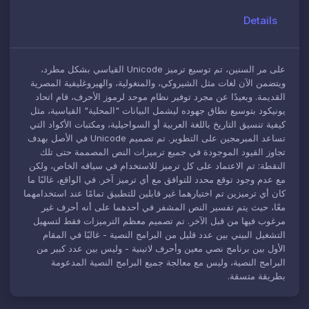
Details
على مر السنين، تم توسيع ترميز Unicode القياسي بشكل مطرد،
ويتضمن الآن لغات مثل الشيروكي، والمنغولية، والهيروغليفية المصرية
القديمة. وبعيدًا عن مجرد توفير نظام موحد لرموز الأحرف، قام اتحاد
يونيكود بتوسيع نطاق جهوده ليشمل البيانات "المحلية" القياسية، مثل
كيفية تنسيق التاريخ باللغة العربية أو السواحيلية، ومكتبات الأكواد التي
تساعد المبرمجين على التطوير. تم تصميم Unicode في الأصل بهدف
تجاوز القيود الموجودة في جميع ترميزات النص المصممة حتى تلك
النقطة: تم الاعتماد على كل ترميز للاستخدام في سياقه الخاص، ولكن
مع عدم وجود توقع محدد للتوافق مع أي ترميز آخر. في الواقع، غالبًا ما
كان أي ترميزين تم اختيارهما غير قابلين للتطبيق تمامًا عند استخدامهما
معًا، حيث يتم تفسير النص المشفر في أحدهما على أنه أحرف غير
مرغوب فيها من قبل الآخر. تم تصميم معظم الترميزات فقط لتسهيل
التشغيل البيني بين عدد قليل من البرامج النصية - غالبًا في المقام
الأول بين برنامج نصي معين وأحرف لاتينية - وليس بين عدد كبير من
البرامج النصية، وليس مع معالجة جميع البرامج النصية المدعومة
بطريقة متسقة.