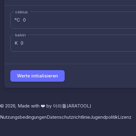
celsius
°C
kelvin
K
Werte initialisieren
© 2026, Made with
❤️
by
아라툴(ARATOOL)
Nutzungsbedingungen
Datenschutzrichtlinie
Jugendpolitik
Lizenz