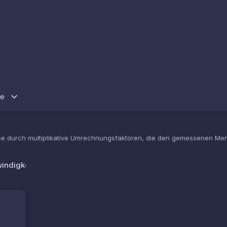
re
ise durch multiplikative Umrechnungsfaktoren, die den gemessenen M
indigkeit
Druck
Digital
Beleuchtungsstärke