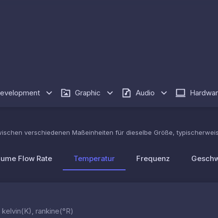
evelopment
Graphic
Audio
Hardwa
wischen verschiedenen Maßeinheiten für dieselbe Größe, typischerwe
lume Flow Rate
Temperatur
Frequenz
Geschw
 kelvin(K), rankine(°R)