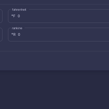
fahrenheit
°F
rankine
°R