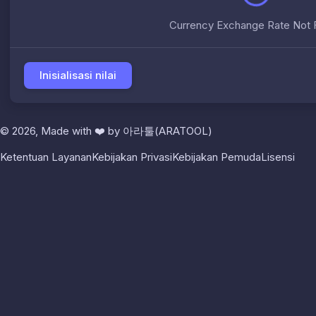
Currency Exchange Rate Not 
Inisialisasi nilai
© 2026, Made with
❤️
by
아라툴(ARATOOL)
Ketentuan Layanan
Kebijakan Privasi
Kebijakan Pemuda
Lisensi