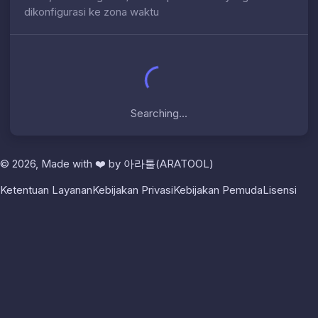
dikonfigurasi ke zona waktu
Searching...
© 2026, Made with
❤️
by
아라툴(ARATOOL)
Ketentuan Layanan
Kebijakan Privasi
Kebijakan Pemuda
Lisensi