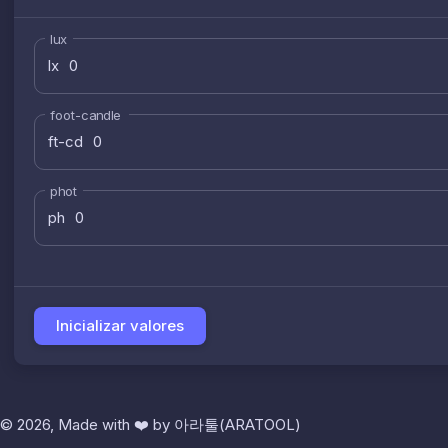
lux
lx
foot-candle
ft-cd
phot
ph
Inicializar valores
© 2026, Made with
❤️
by
아라툴(ARATOOL)