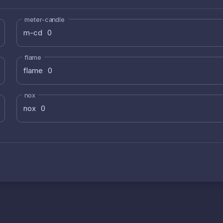
meter-candle
m-cd
flame
flame
nox
nox