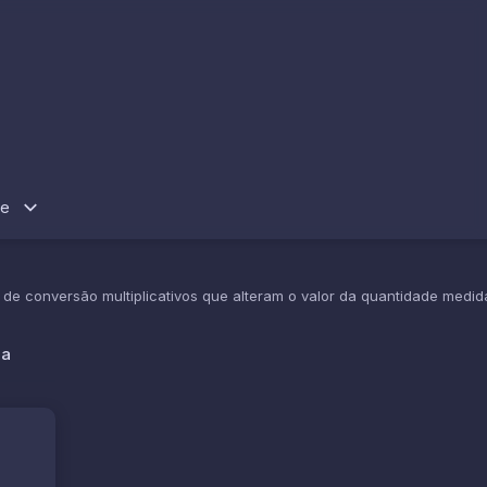
re
e conversão multiplicativos que alteram o valor da quantidade medid
ia
Velocidade
Pressão
Digital
Iluminânc