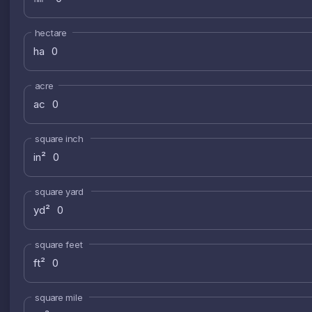
hectare
ha
acre
ac
square inch
in²
square yard
yd²
square feet
ft²
square mile