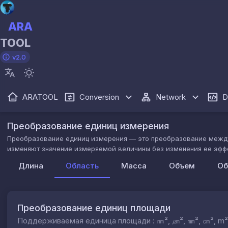
ARA
TOOL
v2.0
ARATOOL
Conversion
Network
D
Преобразование единиц измерения
Преобразование единиц измерения — это преобразование между
изменяют значение измеряемой величины без изменения ее эфф
Длина
Область
Масса
Объем
Об
Преобразование единиц площади
Поддерживаемая единица площади : ㎚², ㎛², ㎜², ㎝², m², ㎞²