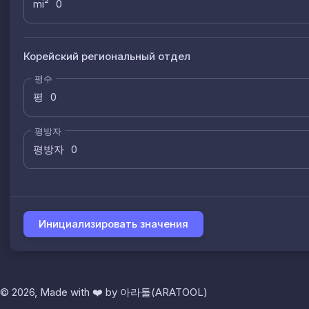
mi²
Корейский региональный отдел
평수
평
평방자
평방자
Инициализировать значения
© 2026, Made with
❤️
by
아라툴(ARATOOL)