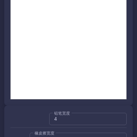
铅笔宽度
橡皮擦宽度