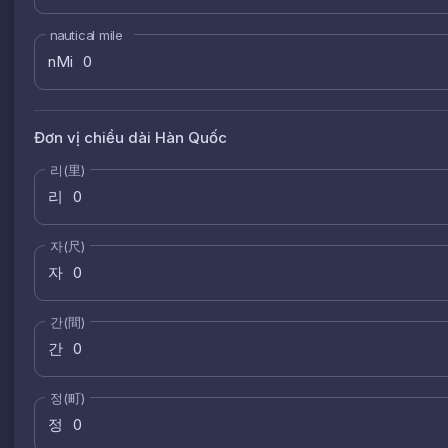
nautical mile
nMi
Đơn vị chiều dài Hàn Quốc
리(里)
리
자(尺)
자
간(間)
간
정(町)
정