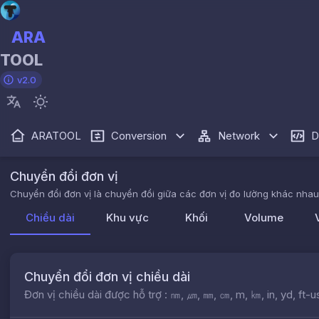
ARA
TOOL
v2.0
ARATOOL
Conversion
Network
D
Chuyển đổi đơn vị
Chuyển đổi đơn vị là chuyển đổi giữa các đơn vị đo lường khác nhau
Chiều dài
Khu vực
Khối
Volume
Chuyển đổi đơn vị chiều dài
Đơn vị chiều dài được hỗ trợ : ㎚, ㎛, ㎜, ㎝, m, ㎞, in, yd, ft