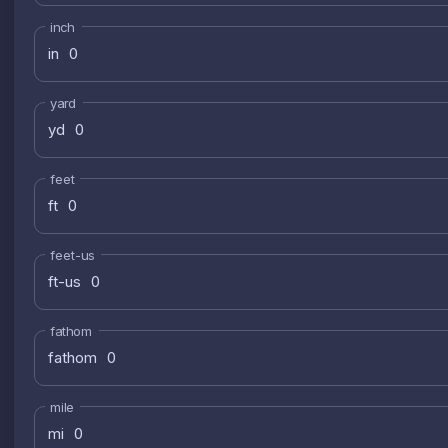
inch
in
yard
yd
feet
ft
feet-us
ft-us
fathom
fathom
mile
mi