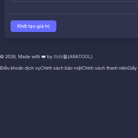
Khởi tạo giá trị
© 2026, Made with
❤️
by
아라툴(ARATOOL)
Điều khoản dịch vụ
Chính sách bảo mật
Chính sách thanh niên
Giấy