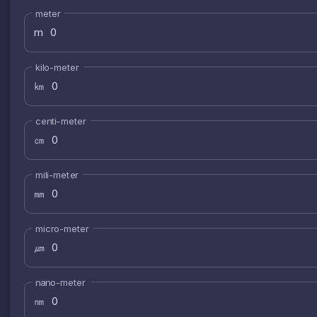
meter
m
kilo-meter
㎞
centi-meter
㎝
mili-meter
㎜
micro-meter
㎛
nano-meter
㎚